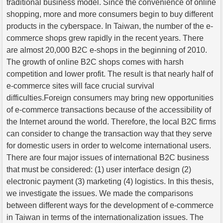
traditional business model. Since the convenience of online
shopping, more and more consumers begin to buy different
products in the cyberspace. In Taiwan, the number of the e-
commerce shops grew rapidly in the recent years. There
are almost 20,000 B2C e-shops in the beginning of 2010.
The growth of online B2C shops comes with harsh
competition and lower profit. The result is that nearly half of
e-commerce sites will face crucial survival
difficulties.Foreign consumers may bring new opportunities
of e-commerce transactions because of the accessibility of
the Internet around the world. Therefore, the local B2C firms
can consider to change the transaction way that they serve
for domestic users in order to welcome international users.
There are four major issues of international B2C business
that must be considered: (1) user interface design (2)
electronic payment (3) marketing (4) logistics. In this thesis,
we investigate the issues. We made the comparisons
between different ways for the development of e-commerce
in Taiwan in terms of the internationalization issues. The