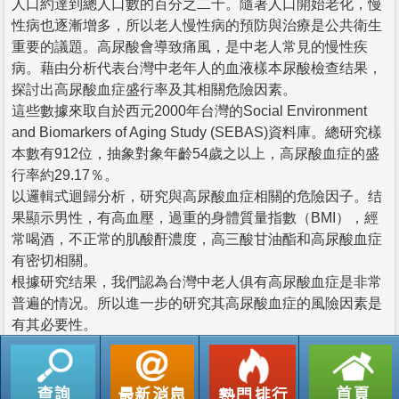
人口約達到總人口數的百分之二十。隨著人口開始老化，慢
性病也逐漸增多，所以老人慢性病的預防與治療是公共衛生
重要的議題。高尿酸會導致痛風，是中老人常見的慢性疾
病。藉由分析代表台灣中老年人的血液樣本尿酸檢查结果，
探討出高尿酸血症盛行率及其相關危險因素。
這些數據來取自於西元2000年台灣的Social Environment
and Biomarkers of Aging Study (SEBAS)資料庫。總研究樣
本數有912位，抽象對象年齡54歲之以上，高尿酸血症的盛
行率約29.17％。
以邏輯式迴歸分析，研究與高尿酸血症相關的危險因子。结
果顯示男性，有高血壓，過重的身體質量指數（BMI），經
常喝酒，不正常的肌酸酐濃度，高三酸甘油酯和高尿酸血症
有密切相關。
根據研究结果，我們認為台灣中老人俱有高尿酸血症是非常
普遍的情况。所以進一步的研究其高尿酸血症的風險因素是
有其必要性。
返回列表