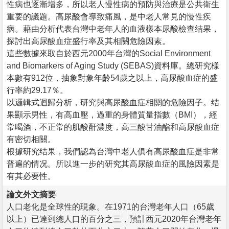
性病也逐漸增多，所以老人慢性病的預防與治療是公共衛生
重要的議題。高尿酸會導致痛風，是中老人常見的慢性疾
病。藉由分析代表台灣中老年人的血液樣本尿酸檢查结果，
探討出高尿酸血症盛行率及其相關危險因素。
這些數據來取自於西元2000年台灣的Social Environment
and Biomarkers of Aging Study (SEBAS)資料庫。總研究樣
本數有912位，抽象對象年齡54歲之以上，高尿酸血症的盛
行率約29.17％。
以邏輯式迴歸分析，研究與高尿酸血症相關的危險因子。结
果顯示男性，有高血壓，過重的身體質量指數（BMI），經
常喝酒，不正常的肌酸酐濃度，高三酸甘油酯和高尿酸血症
有密切相關。
根據研究结果，我們認為台灣中老人俱有高尿酸血症是非常
普遍的情况。所以進一步的研究其高尿酸血症的風險因素是
有其必要性。
論文外文摘要
人口老化是全球性的現象。在1971的台灣老年人口（65歲
以上）已達到總人口的百分之三，預計西元2020年台灣老年