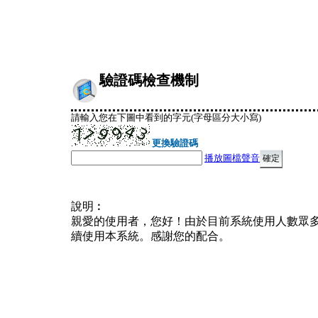
驗證碼檢查機制
請輸入您在下圖中看到的字元(字母區分大小寫)
更換驗證碼
播放圖檔聲音
說明︰
親愛的使用者，您好！由於目前系統使用人數眾
續使用本系統。感謝您的配合。