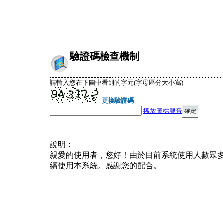
驗證碼檢查機制
請輸入您在下圖中看到的字元(字母區分大小寫)
更換驗證碼
播放圖檔聲音
說明︰
親愛的使用者，您好！由於目前系統使用人數眾
續使用本系統。感謝您的配合。