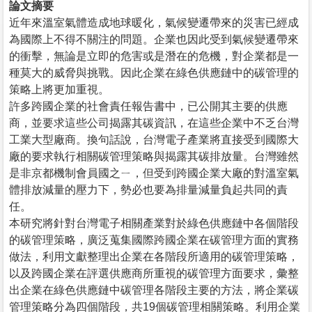
論文摘要
近年來溫室氣體造成地球暖化，氣候變遷帶來的災害已經成
為國際上不得不關注的問題。企業也因此受到氣候變遷帶來
的衝擊，無論是立即的危害或是潛在的危機，對企業都是一
種莫大的威脅與挑戰。因此企業在綠色供應鏈中的碳管理的
策略上將更加重視。
許多跨國企業的社會責任報告書中，已公開其主要的供應
商，並要求這些公司揭露其碳資訊，在這些企業中不乏台灣
工業大型廠商。換句話說，台灣電子產業將直接受到國際大
廠的要求執行相關碳管理策略與揭露其碳排放量。台灣雖然
是非京都機制會員國之ㄧ，但受到跨國企業大廠的對溫室氣
體排放減量的壓力下，勢必也要為排量減量負起共同的責
任。
本研究將針對台灣電子相關產業對於綠色供應鏈中各個階段
的碳管理策略，廣泛蒐集國際跨國企業在碳管理方面的實務
做法，利用文獻整理出企業在各階段所適用的碳管理策略，
以及跨國企業在評選供應商所重視的碳管理方面要求，彙整
出企業在綠色供應鏈中碳管理各階段主要的方法，將企業碳
管理策略分為四個階段，共19個碳管理相關策略。利用企業