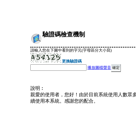
驗證碼檢查機制
請輸入您在下圖中看到的字元(字母區分大小寫)
更換驗證碼
播放圖檔聲音
說明︰
親愛的使用者，您好！由於目前系統使用人數眾
續使用本系統。感謝您的配合。