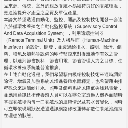
品來源。傳統、室外的粗放養殖不易維持良好的養殖環境，
更遑論提升水產品之品質及單位產量。
本論文希望透過自動化、監控、通訊及控制技術開發一套適
合於循環水養殖之自動化監控系統（Supervisory Control
And Data Acquisition System），利用遠端控制器
（Remote Terminal Unit）及人機界面（Human-Machine
Interface）的設計、開發，並透過給排水、照明、除污、餵
料、增氧及加熱等設備的即時監控來對養殖池作有效之管
理，以達到節省飼料、節省用電、節省管理人力之目標，使
循環水養殖系統能普遍推廣。
在上述自動化過程，我們希望藉由模糊控制技術來適時調節
除污、增氧及加熱系統以增進養殖水體穩定，也希望藉由排
程觀念來調節給排水、照明及餵料系統以降低尖峰耗電量，
並應用通訊技術使養殖人員可以在辦公室透過人機界面隨時
掌握養殖場內每一口養殖池的運轉情況及其水質變化，同時
可立即依現場狀況透過通訊網路修改運轉參數使養殖池維持
在理想的狀態。