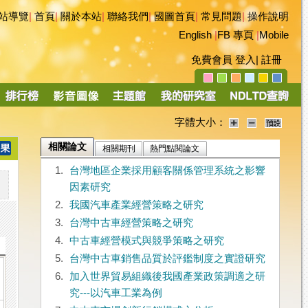
站導覽
|
首頁
|
關於本站
|
聯絡我們
|
國圖首頁
|
常見問題
|
操作說明
English
|
FB 專頁
|
Mobile
免費會員
登入
|
註冊
字體大小：
相關論文
相關期刊
熱門點閱論文
1.
台灣地區企業採用顧客關係管理系統之影響
因素研究
2.
我國汽車產業經營策略之研究
3.
台灣中古車經營策略之研究
4.
中古車經營模式與競爭策略之研究
5.
台灣中古車銷售品質於評鑑制度之實證研究
6.
加入世界貿易組織後我國產業政策調適之研
究---以汽車工業為例