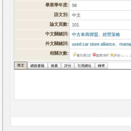
畢業學年度:
98
語文別:
中文
論文頁數:
101
中文關鍵詞:
中古車商聯盟
、
經營策略
外文關鍵詞:
used car store alliance
、
manag
相關次數:
被引用:
12
點閱:687
評分:
推文
網路書籤
推薦
評分
引用網址
轉寄