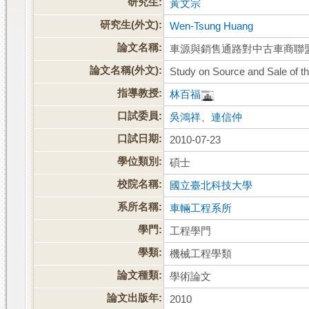
研究生:
黃文宗
研究生(外文):
Wen-Tsung Huang
論文名稱:
車源與銷售通路對中古車商聯
論文名稱(外文):
Study on Source and Sale of t
指導教授:
林百福
口試委員:
吳鴻祥
、
連信仲
口試日期:
2010-07-23
學位類別:
碩士
校院名稱:
國立臺北科技大學
系所名稱:
車輛工程系所
學門:
工程學門
學類:
機械工程學類
論文種類:
學術論文
論文出版年:
2010