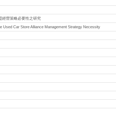
盟經營策略必要性之研究
he Used Car Store Alliance Management Strategy Necessity