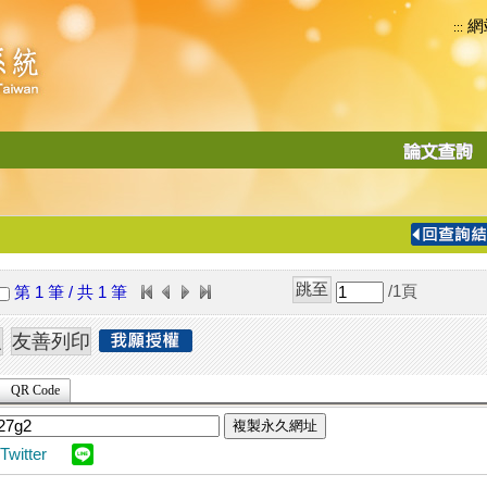
網
:::
功
能
切
換
導
覽
/1
頁
第 1 筆 / 共 1 筆
列
QR Code
複製永久網址
Twitter