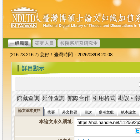
跳
臺
到
灣
主
博
要
碩
內
士
容
論
文
(216.73.216.7) 您好！臺灣時間：2026/08/08 20:08
加
值
:::
詳目顯示
系
統
論文基本資料
摘要
外文摘要
目次
參考文獻
紙本論文
本論文永久網址
: