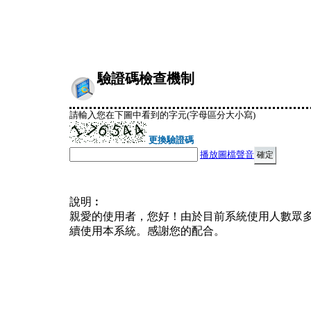
驗證碼檢查機制
請輸入您在下圖中看到的字元(字母區分大小寫)
更換驗證碼
播放圖檔聲音
說明︰
親愛的使用者，您好！由於目前系統使用人數眾
續使用本系統。感謝您的配合。