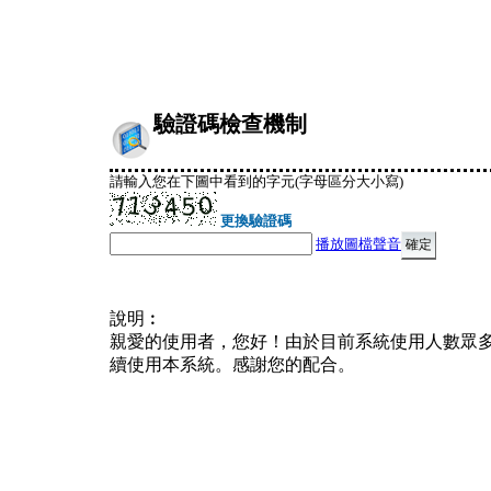
驗證碼檢查機制
請輸入您在下圖中看到的字元(字母區分大小寫)
更換驗證碼
播放圖檔聲音
說明︰
親愛的使用者，您好！由於目前系統使用人數眾
續使用本系統。感謝您的配合。