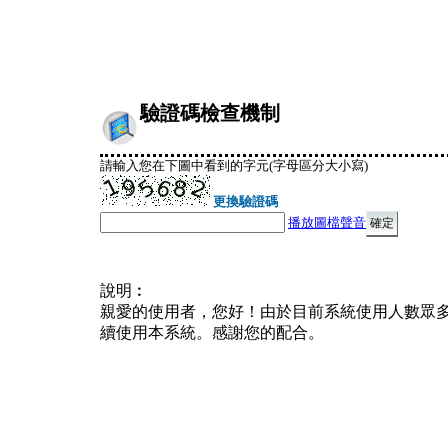
驗證碼檢查機制
請輸入您在下圖中看到的字元(字母區分大小寫)
更換驗證碼
播放圖檔聲音
說明︰
親愛的使用者，您好！由於目前系統使用人數眾
續使用本系統。感謝您的配合。