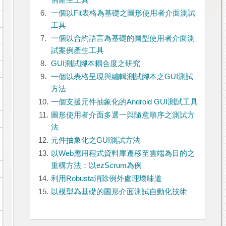
例產生工具
6.
一個以Fit表格為基礎之圖形使用者介面測試
工具
7.
一個以合約語言為基礎的圖型使用者介面測
試案例產生工具
8.
GUI測試腳本耦合度之研究
9.
一個以表格呈現與編輯測試腳本之GUI測試
方法
10.
一個支援元件抽象化的Android GUI測試工具
11.
圖形使用者介面多選一與隨意順序之測試方
法
12.
元件抽象化之GUI測試方法
13.
以Web應用程式資料庫遷移至雲端為目的之
重構方法：以ezScrum為例
14.
利用Robusta消除例外處理壞味道
15.
以模型為基礎的圖形介面測試自動化技術