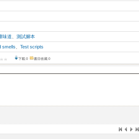
壞味道
、
測試腳本
 smells
、
Test scripts
下載:0
書目收藏:0