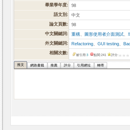
畢業學年度:
98
語文別:
中文
論文頁數:
98
中文關鍵詞:
重構
、
圖形使用者介面測試
、
外文關鍵詞:
Refactoring
、
GUI testing
、
Bad
相關次數:
被引用:
3
點閱:241
評分:
推文
網路書籤
推薦
評分
引用網址
轉寄