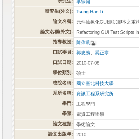
研究生:
李宗翰
研究生(外文):
Tsung-Han Li
論文名稱:
元件抽象化GUI測試腳本之重
論文名稱(外文):
Refactoring GUI Test Scripts 
指導教授:
陳偉凱
口試委員:
郭忠義
、
奚正寧
口試日期:
2010-07-08
學位類別:
碩士
校院名稱:
國立臺北科技大學
系所名稱:
資訊工程系研究所
學門:
工程學門
學類:
電資工程學類
論文種類:
學術論文
論文出版年:
2010