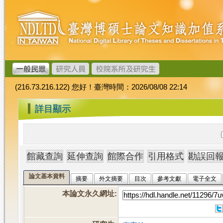
跳
臺
到
灣
主
博
要
碩
內
士
容
論
文
(216.73.216.122) 您好！臺灣時間：2026/08/08 22:14
加
值
:::
詳目顯示
系
統
論文基本資料
摘要
外文摘要
目次
參考文獻
電子全文
本論文永久網址
: