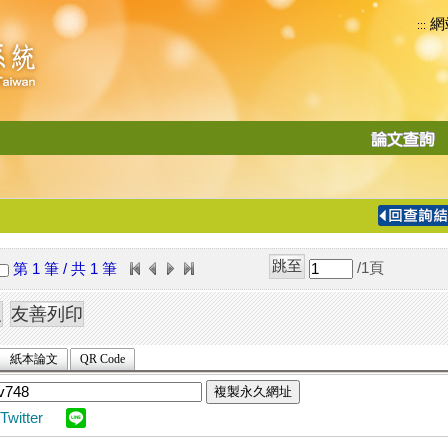
網
:::
功
能
切
換
導
覽
/1
頁
第 1 筆 / 共 1 筆
列
紙本論文
QR Code
複製永久網址
Twitter