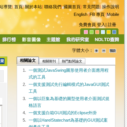
站導覽
|
首頁
|
關於本站
|
聯絡我們
|
國圖首頁
|
常見問題
|
操作說明
English
|
FB 專頁
|
Mobile
免費會員
登入
|
註冊
字體大小：
相關論文
相關期刊
熱門點閱論文
1.
一個測試JavaSwing圖形使用者介面應用程
式的工具
2.
一個支援測試先行編輯模式的JavaGUI測試
工具
3.
一個以巨集為基礎的圖型使用者介面測試規
格語言
4.
一個支援白箱GUI測試的Eclipse外掛
5.
一個以HarelStatechart為基礎的GUI測試案