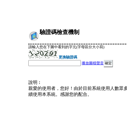
驗證碼檢查機制
請輸入您在下圖中看到的字元(字母區分大小寫)
更換驗證碼
播放圖檔聲音
說明︰
親愛的使用者，您好！由於目前系統使用人數眾
續使用本系統。感謝您的配合。