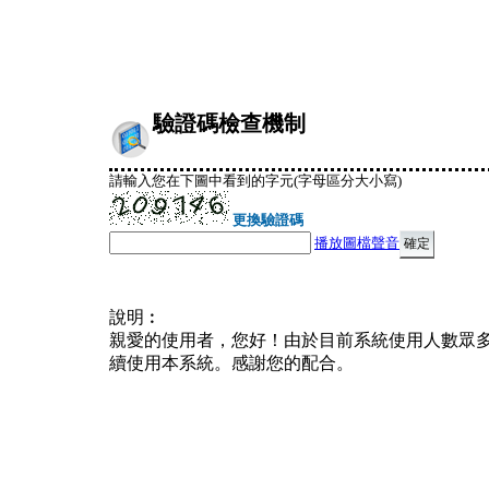
驗證碼檢查機制
請輸入您在下圖中看到的字元(字母區分大小寫)
更換驗證碼
播放圖檔聲音
說明︰
親愛的使用者，您好！由於目前系統使用人數眾
續使用本系統。感謝您的配合。