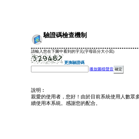
驗證碼檢查機制
請輸入您在下圖中看到的字元(字母區分大小寫)
更換驗證碼
播放圖檔聲音
說明︰
親愛的使用者，您好！由於目前系統使用人數眾
續使用本系統。感謝您的配合。