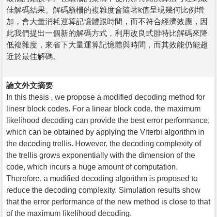
佳解碼結果。解碼籬柵的複雜度會隨著k值呈現幾何比例增
加，會大量消耗運算記憶體跟時間，而不符合經濟效應，因
此我們提出一個新的解碼方式，利用改良式腓特比解碼來降
低複雜度，來省下大量運算記憶體與時間，而其效能仍能趨
近於最佳解碼。
論文外文摘要
In this thesis , we propose a modified decoding method for
linesr block codes. For a linear block code, the maximum
likelihood decoding can provide the best error performance,
which can be obtained by applying the Viterbi algorithm in
the decoding trellis. However, the decoding complexity of
the trellis grows exponentially with the dimension of the
code, which incurs a huge amount of computation.
Therefore, a modified decoding algorithm is proposed to
reduce the decoding complexity. Simulation results show
that the error performance of the new method is close to that
of the maximum likelihood decoding.