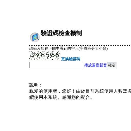
驗證碼檢查機制
請輸入您在下圖中看到的字元(字母區分大小寫)
更換驗證碼
播放圖檔聲音
說明︰
親愛的使用者，您好！由於目前系統使用人數眾
續使用本系統。感謝您的配合。