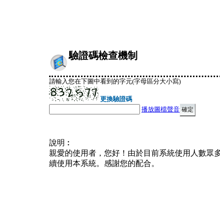
驗證碼檢查機制
請輸入您在下圖中看到的字元(字母區分大小寫)
更換驗證碼
播放圖檔聲音
說明︰
親愛的使用者，您好！由於目前系統使用人數眾
續使用本系統。感謝您的配合。