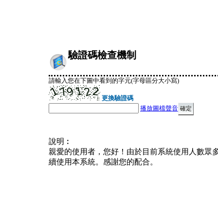
驗證碼檢查機制
請輸入您在下圖中看到的字元(字母區分大小寫)
更換驗證碼
播放圖檔聲音
說明︰
親愛的使用者，您好！由於目前系統使用人數眾
續使用本系統。感謝您的配合。