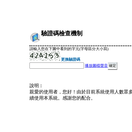
驗證碼檢查機制
請輸入您在下圖中看到的字元(字母區分大小寫)
更換驗證碼
播放圖檔聲音
說明︰
親愛的使用者，您好！由於目前系統使用人數眾
續使用本系統。感謝您的配合。