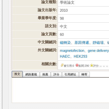
論文種類:
學術論文
論文出版年:
2010
畢業學年度:
98
語文別:
中文
論文頁數:
60
中文關鍵詞:
磁轉染
、
基因傳遞
、
靜磁場
、
外文關鍵詞:
magnetofection
、
gene deliver
HAEC
、
HEK293
相關次數:
被引用:0
點閱:290
評分:
推文
網路書籤
推薦
評分
引用網址
轉寄