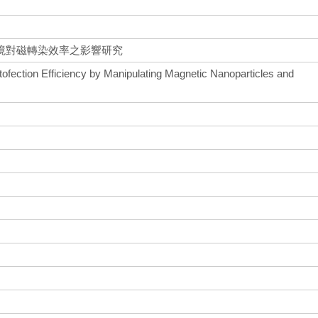
境對磁轉染效率之影響研究
ofection Efficiency by Manipulating Magnetic Nanoparticles and