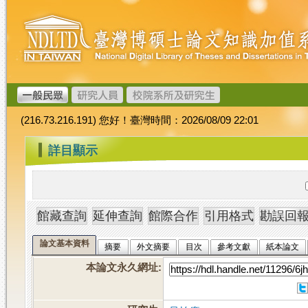
跳
臺
到
灣
主
博
要
碩
內
士
容
論
文
(216.73.216.191) 您好！臺灣時間：2026/08/09 22:01
加
值
:::
詳目顯示
系
統
論文基本資料
摘要
外文摘要
目次
參考文獻
紙本論文
本論文永久網址
: