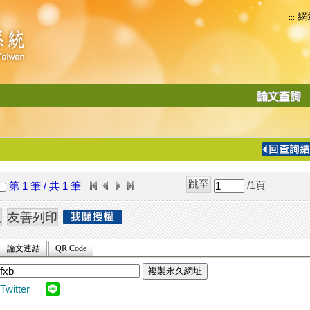
網
:::
功
能
切
換
導
覽
/1
頁
第 1 筆 / 共 1 筆
列
論文連結
QR Code
複製永久網址
Twitter