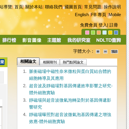
站導覽
|
首頁
|
關於本站
|
聯絡我們
|
國圖首頁
|
常見問題
|
操作說明
English
|
FB 專頁
|
Mobile
免費會員
登入
|
註冊
字體大小：
相關論文
相關期刊
熱門點閱論文
1.
脈衝磁場中磁性奈米微粒與蛋白質結合體的
細胞轉導及其應用
2.
超音波及靜磁場對基因傳遞效率影響之研究-
體外細胞實驗
3.
靜磁場與超音波微氣泡轉染對於基因傳遞影
響研究
4.
靜磁場曝照對超音波微氣泡基因傳遞之增強
效應-體外細胞實驗