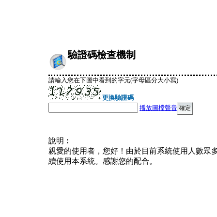
驗證碼檢查機制
請輸入您在下圖中看到的字元(字母區分大小寫)
更換驗證碼
播放圖檔聲音
說明︰
親愛的使用者，您好！由於目前系統使用人數眾
續使用本系統。感謝您的配合。