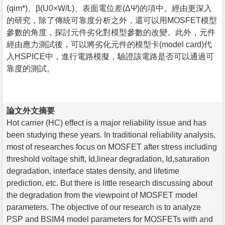
(qim*)、β(U0×W/L)、表面電位差(ΔΨ)的項中。經由更深入
的研究，除了傳統可靠度分析之外，還可以用MOSFET模型
參數的角度，探討元件劣化對模型參數的改變。此外，元件
經由應力測試後，可以將劣化元件的模型卡(model card)代
入HSPICE中，進行電路模擬，驗證該電路是否可以通過可
靠度的測試。
論文外文摘要
Hot carrier (HC) effect is a major reliability issue and has
been studying these years. In traditional reliability analysis,
most of researches focus on MOSFET after stress including
threshold voltage shift, Id,linear degradation, Id,saturation
degradation, interface states density, and lifetime
prediction, etc. But there is little research discussing about
the degradation from the viewpoint of MOSFET model
parameters. The objective of our research is to analyze
PSP and BSIM4 model parameters for MOSFETs with and