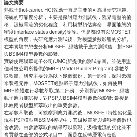
論文摘要
熱載子(hot-carrier, HC)效應一直是主要的可靠度研究課題。
傳統的可靠度分析，主要是探討應力測試後，臨界電壓的偏
移、汲極電流的劣化程度、利用模型預估壽命、界面能態的
密度(interface states density)等等。但是都沒有以MOSFET
模型的角度，去研究應力測試後，對模型參數影響的分析。
在本實驗中想去分析MOSFET經熱載子應力測試後，對PSP
與BSIM4模型參數的影響。
實驗使用聯華電子公司(UMC)所提供的測試晶圓。並使用盟
佳科技公司所提供的MBP (Model Builder Program) 參數萃
取軟體。研究主要分為以下幾個部份，第一部份，探討65奈
米製程元件，MOSFET經熱載子應力測試後，如何使用
MBP軟體進行參數萃取;第二部份，分別探討MOSFET經熱
載子應力測試後，對PSP與BSIM4模型參數的影響; 最後是
比較兩者模型所萃取出的重要參數。
在參數萃取後，可觀察到應力測試後，MOSFET特性劣化呈
現在PSP模型與BSIM4模型中，其汲極電流與遷移率參數也
會改變。由參數萃取的結果可以發現，汲極電流的劣化並不
會貢獻在全部的公式項目中，而是在反轉層電荷密度