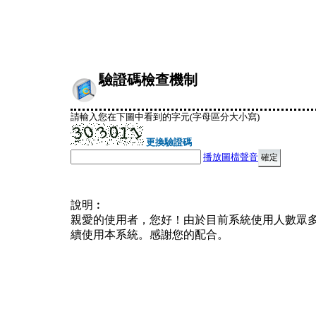
驗證碼檢查機制
請輸入您在下圖中看到的字元(字母區分大小寫)
更換驗證碼
播放圖檔聲音
說明︰
親愛的使用者，您好！由於目前系統使用人數眾
續使用本系統。感謝您的配合。