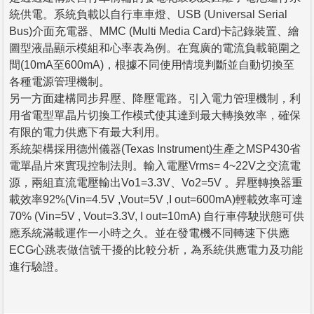
統供電。系統負載以自行車車燈、USB (Universal Serial
Bus)介面充電器、MMC (Multi Media Card)卡記錄裝置、繪
圖型液晶顯示模組和心率表為例。在寬廣的電流負載範圍之
間(10mA至600mA)，根據不同使用情境判斷並自動切換至
各種電源管理機制。
另一方面建構同步昇壓、降壓電路。引入電力管理機制，利
用省電型單晶片切換工作模式使其達到最大轉換效率，確保
有限的電力供應下有最大利用。
系統架構採用德州儀器(Texas Instrument)生產之MSP430省
電單晶片來實現控制法則。輸入電壓Vrms= 4~22V之交流電
源，兩組直流電壓輸出Vo1=3.3V、Vo2=5V 。昇壓轉換器重
載效率92%(Vin=4.5V ,Vout=5V ,I out=600mA)輕載效率可達
70% (Vin=5V , Vout=3.3V, I out=10mA) 自行車停駛狀態可供
應系統滿載運作一小時之久。並在發電機不同轉速下供應
ECG心跳表做信號干擾的比較分析，為系統供應電力及功能
進行驗證。