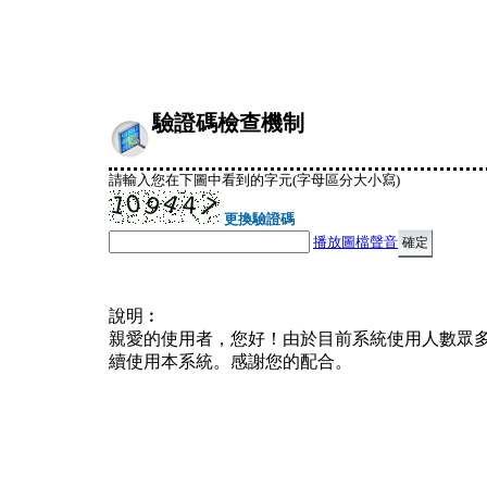
驗證碼檢查機制
請輸入您在下圖中看到的字元(字母區分大小寫)
更換驗證碼
播放圖檔聲音
說明︰
親愛的使用者，您好！由於目前系統使用人數眾
續使用本系統。感謝您的配合。