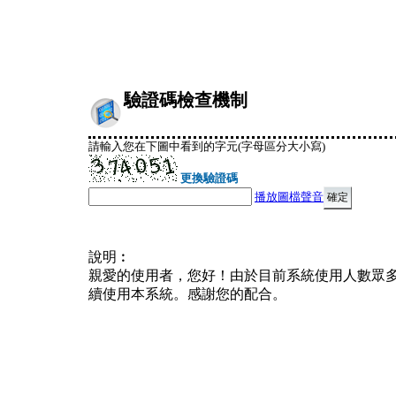
驗證碼檢查機制
請輸入您在下圖中看到的字元(字母區分大小寫)
更換驗證碼
播放圖檔聲音
說明︰
親愛的使用者，您好！由於目前系統使用人數眾
續使用本系統。感謝您的配合。