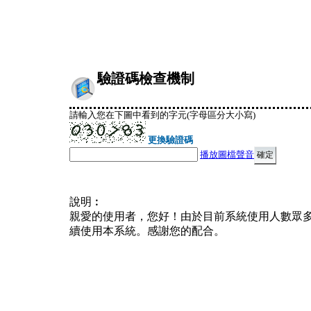
驗證碼檢查機制
請輸入您在下圖中看到的字元(字母區分大小寫)
更換驗證碼
播放圖檔聲音
說明︰
親愛的使用者，您好！由於目前系統使用人數眾
續使用本系統。感謝您的配合。