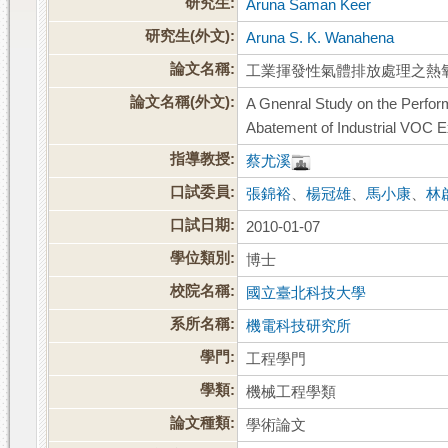
研究生:
Aruna Saman Keer
研究生(外文):
Aruna S. K. Wanahena
論文名稱:
工業揮發性氣體排放處理之熱
論文名稱(外文):
A Gnenral Study on the Perfor
Abatement of Industrial VOC 
指導教授:
蔡尤溪
口試委員:
張錦裕
、
楊冠雄
、
馬小康
、
林
口試日期:
2010-01-07
學位類別:
博士
校院名稱:
國立臺北科技大學
系所名稱:
機電科技研究所
學門:
工程學門
學類:
機械工程學類
論文種類:
學術論文