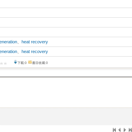
eneration
、
heat recovery
eneration
、
heat recovery
下載:0
書目收藏:0