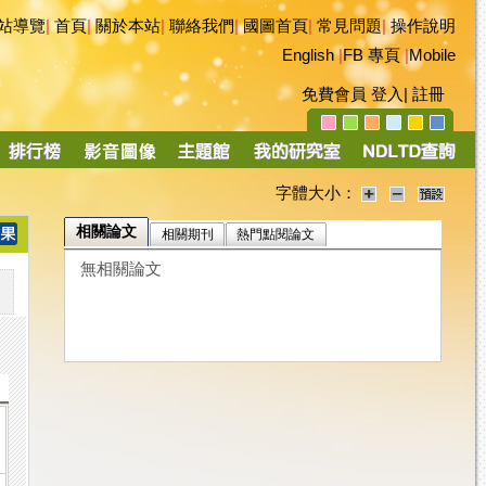
站導覽
|
首頁
|
關於本站
|
聯絡我們
|
國圖首頁
|
常見問題
|
操作說明
English
|
FB 專頁
|
Mobile
免費會員
登入
|
註冊
字體大小：
相關論文
相關期刊
熱門點閱論文
無相關論文