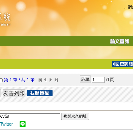
網
:::
功
能
切
換
導
覽
/1
頁
第 1 筆 / 共 1 筆
列
複製永久網址
Twitter