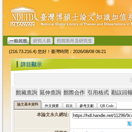
跳
臺
到
灣
主
博
要
碩
內
士
容
論
文
(216.73.216.4) 您好！臺灣時間：2026/08/08 06:21
加
值
:::
詳目顯示
系
統
論文基本資料
外文摘要
目次
參考文獻
QR Code
本論文永久網址
: