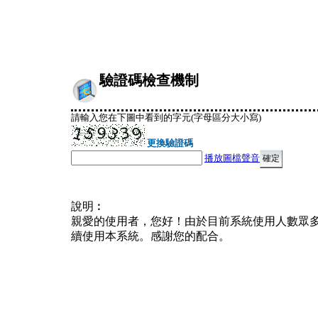
驗證碼檢查機制
請輸入您在下圖中看到的字元(字母區分大小寫)
更換驗證碼
播放圖檔聲音
說明︰
親愛的使用者，您好！由於目前系統使用人數眾
續使用本系統。感謝您的配合。