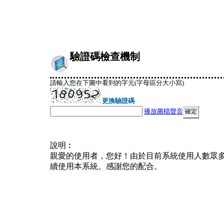
驗證碼檢查機制
請輸入您在下圖中看到的字元(字母區分大小寫)
更換驗證碼
播放圖檔聲音
說明︰
親愛的使用者，您好！由於目前系統使用人數眾
續使用本系統。感謝您的配合。