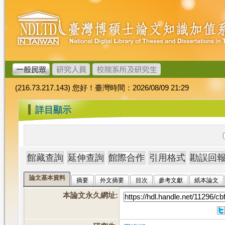
跳
臺
到
灣
主
博
要
碩
內
士
容
論
文
(216.73.217.143) 您好！臺灣時間：2026/08/09 21:29
加
值
:::
詳目顯示
系
統
論文基本資料
摘要
外文摘要
目次
參考文獻
紙本論文
本論文永久網址
: