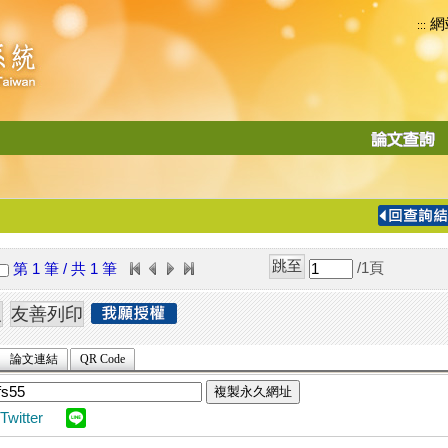
網
:::
功
能
切
換
導
覽
/1
頁
第 1 筆 / 共 1 筆
列
論文連結
QR Code
複製永久網址
Twitter