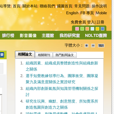
站導覽
|
首頁
|
關於本站
|
聯絡我們
|
國圖首頁
|
常見問題
|
操作說明
English
|
FB 專頁
|
Mobile
免費會員
登入
|
註冊
字體大小：
相關論文
相關期刊
熱門點閱論文
1.
組織因素、組織成員整體創造性與組織創新
之關係
2.
選手知覺教練領導行為、團隊衝突、團隊凝
聚力及滿意度關係之實證研究
3.
組織內部創新氣氛與知識管理機制關係之探
討
4.
研究生玩興、幽默、創意態度、所知覺系所
創造氛圍與創造力之關係