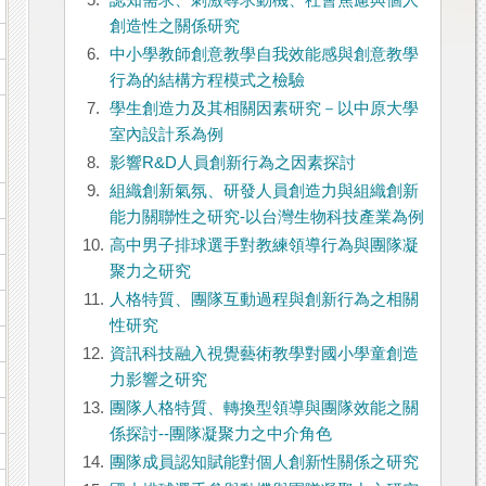
5.
認知需求、刺激尋求動機、社會焦慮與個人
創造性之關係研究
6.
中小學教師創意教學自我效能感與創意教學
例
行為的結構方程模式之檢驗
7.
學生創造力及其相關因素研究－以中原大學
室內設計系為例
8.
影響R&D人員創新行為之因素探討
9.
組織創新氣氛、研發人員創造力與組織創新
能力關聯性之研究-以台灣生物科技產業為例
10.
高中男子排球選手對教練領導行為與團隊凝
聚力之研究
11.
人格特質、團隊互動過程與創新行為之相關
性研究
12.
資訊科技融入視覺藝術教學對國小學童創造
力影響之研究
13.
團隊人格特質、轉換型領導與團隊效能之關
係探討--團隊凝聚力之中介角色
14.
團隊成員認知賦能對個人創新性關係之研究