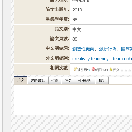
學術論文
論文出版年:
2010
畢業學年度:
98
語文別:
中文
論文頁數:
88
中文關鍵詞:
創造性傾向
、
創新行為
、
團隊
外文關鍵詞:
creativity tendency
、
team coh
相關次數:
被引用:
8
點閱:434
評分:
推文
網路書籤
推薦
評分
引用網址
轉寄