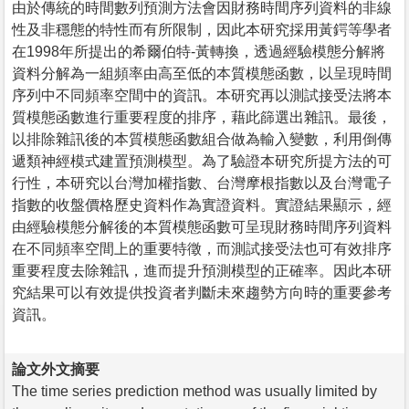
由於傳統的時間數列預測方法會因財務時間序列資料的非線
性及非穩態的特性而有所限制，因此本研究採用黃鍔等學者
在1998年所提出的希爾伯特-黃轉換，透過經驗模態分解將
資料分解為一組頻率由高至低的本質模態函數，以呈現時間
序列中不同頻率空間中的資訊。本研究再以測試接受法將本
質模態函數進行重要程度的排序，藉此篩選出雜訊。最後，
以排除雜訊後的本質模態函數組合做為輸入變數，利用倒傳
遞類神經模式建置預測模型。為了驗證本研究所提方法的可
行性，本研究以台灣加權指數、台灣摩根指數以及台灣電子
指數的收盤價格歷史資料作為實證資料。實證結果顯示，經
由經驗模態分解後的本質模態函數可呈現財務時間序列資料
在不同頻率空間上的重要特徵，而測試接受法也可有效排序
重要程度去除雜訊，進而提升預測模型的正確率。因此本研
究結果可以有效提供投資者判斷未來趨勢方向時的重要參考
資訊。
論文外文摘要
The time series prediction method was usually limited by