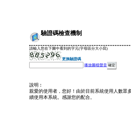
驗證碼檢查機制
請輸入您在下圖中看到的字元(字母區分大小寫)
更換驗證碼
播放圖檔聲音
說明︰
親愛的使用者，您好！由於目前系統使用人數眾
續使用本系統。感謝您的配合。