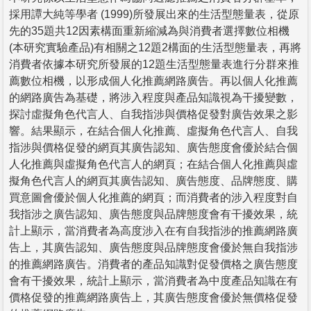
採用譚大純等學者 (1999)所發展出來的生活型態量表，從原
先的35題共12因素構面重新縮減為與消費者選擇數位相機
(本研究實驗產品)有相關之12題2構面的生活型態量表，再將
消費者依據本研究所發展的12題生活型態量表進行分群來推
薦數位相機，以形成個人化推薦網路廣告。再以個人化推薦
的網路廣告為基礎，將涉入程度與產品知識視為干擾變數，
探討虛擬角色代言人、自我指涉與價格促發對廣告效果之影
響。結果顯示，在結合個人化推薦、虛擬角色代言人、自我
指涉與價格促發的網頁其廣告認知、廣告態度會優於結合個
人化推薦與虛擬角色代言人的網頁；在結合個人化推薦與虛
擬角色代言人的網頁其廣告認知、廣告態度、品牌態度、購
買意圖會優於個人化推薦的網頁；而消費者的涉入程度對自
我指涉之廣告認知、廣告態度與品牌態度會有干擾效果，統
計上顯示，當消費者為高度涉入在有自我指涉的推薦網路廣
告上，其廣告認知、廣告態度與品牌態度會優於無自我指涉
的推薦網路廣告。消費者的產品知識對促發價格之廣告態度
會有干擾效果，統計上顯示，當消費者為中度產品知識在有
價格促發的推薦網路廣告上，其廣告態度會優於無價格促發