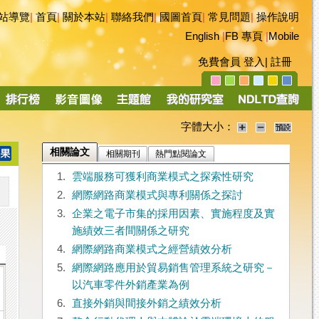
站導覽
|
首頁
|
關於本站
|
聯絡我們
|
國圖首頁
|
常見問題
|
操作說明
English
|
FB 專頁
|
Mobile
免費會員
登入
|
註冊
字體大小：
相關論文
相關期刊
熱門點閱論文
1.
雲端服務可獲利商業模式之探索性研究
2.
網際網路商業模式與專利關係之探討
3.
企業之電子市集的採用因素、實施程度及實
施績效三者間關係之研究
4.
網際網路商業模式之經營績效分析
5.
網際網路應用於貿易銷售管理系統之研究－
以汽車零件外銷產業為例
6.
直接外銷與間接外銷之績效分析