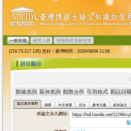
跳
臺
到
灣
主
博
要
碩
內
士
容
論
文
(216.73.217.135) 您好！臺灣時間：2026/08/06 11:56
加
值
:::
詳目顯示
系
統
論文基本資料
摘要
外文摘要
目次
參考文獻
紙本論文
本論文永久網址
: