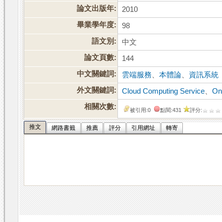
論文出版年:
2010
畢業學年度:
98
語文別:
中文
論文頁數:
144
中文關鍵詞:
雲端服務
、
本體論
、
資訊系統
外文關鍵詞:
Cloud Computing Service
、
On
相關次數:
被引用:0
點閱:431
評分:
推文
網路書籤
推薦
評分
引用網址
轉寄