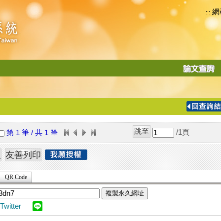
網
:::
功
能
切
換
導
覽
/1
頁
第 1 筆 / 共 1 筆
列
QR Code
複製永久網址
Twitter