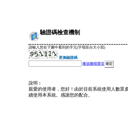
驗證碼檢查機制
請輸入您在下圖中看到的字元(字母區分大小寫)
更換驗證碼
播放圖檔聲音
說明︰
親愛的使用者，您好！由於目前系統使用人數眾
續使用本系統。感謝您的配合。