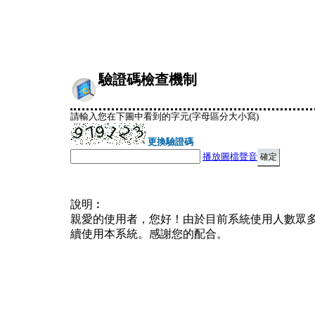
驗證碼檢查機制
請輸入您在下圖中看到的字元(字母區分大小寫)
更換驗證碼
播放圖檔聲音
說明︰
親愛的使用者，您好！由於目前系統使用人數眾
續使用本系統。感謝您的配合。