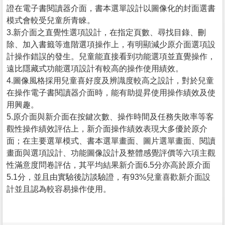
證在電子書閱讀器介面，書本選單設計以圖像化的封面選書
模式會較受兒童所青睞。
3.新介面之直覺性選項設計，在指定頁數、尋找目錄、刪
除、加入書籤等進階選項操作上，有明顯減少原介面選項設
計操作錯誤的發生。兒童能直接看到功能選項並直覺操作，
遠比隱藏式功能選項設計有較高的操作使用績效。
4.圖像風格採用兒童喜好度及辨識度較高之設計，對於兒童
在操作電子書閱讀器介面時，能有助提昇使用操作績效及使
用興趣。
5.原介面與新介面在按鍵次數、操作時間及任務失敗率等客
觀性操作績效評估上，新介面操作績效表現大多優於原介
面；在主要選單模式、書本選單畫面、圖片選單畫面、閱讀
畫面與選項設計、功能圖像設計及整體感覺評價等六項主觀
性滿意度問卷評估，其平均結果新介面6.5分亦高於原介面
5.1分，並且由實驗後訪談驗證，有93%兒童喜歡新介面設
計並且認為較容易操作使用。