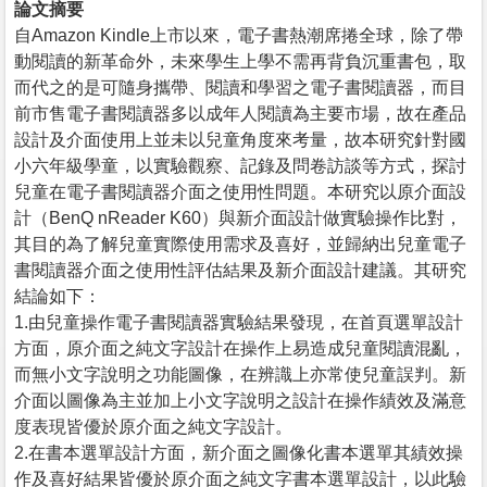
論文摘要
自Amazon Kindle上市以來，電子書熱潮席捲全球，除了帶
動閱讀的新革命外，未來學生上學不需再背負沉重書包，取
而代之的是可隨身攜帶、閱讀和學習之電子書閱讀器，而目
前市售電子書閱讀器多以成年人閱讀為主要市場，故在產品
設計及介面使用上並未以兒童角度來考量，故本研究針對國
小六年級學童，以實驗觀察、記錄及問卷訪談等方式，探討
兒童在電子書閱讀器介面之使用性問題。本研究以原介面設
計（BenQ nReader K60）與新介面設計做實驗操作比對，
其目的為了解兒童實際使用需求及喜好，並歸納出兒童電子
書閱讀器介面之使用性評估結果及新介面設計建議。其研究
結論如下：
1.由兒童操作電子書閱讀器實驗結果發現，在首頁選單設計
方面，原介面之純文字設計在操作上易造成兒童閱讀混亂，
而無小文字說明之功能圖像，在辨識上亦常使兒童誤判。新
介面以圖像為主並加上小文字說明之設計在操作績效及滿意
度表現皆優於原介面之純文字設計。
2.在書本選單設計方面，新介面之圖像化書本選單其績效操
作及喜好結果皆優於原介面之純文字書本選單設計，以此驗