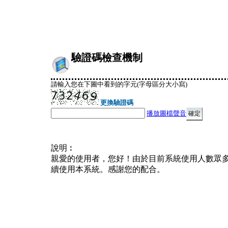
驗證碼檢查機制
請輸入您在下圖中看到的字元(字母區分大小寫)
更換驗證碼
播放圖檔聲音
說明︰
親愛的使用者，您好！由於目前系統使用人數眾
續使用本系統。感謝您的配合。