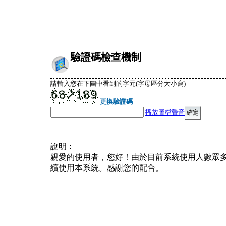
驗證碼檢查機制
請輸入您在下圖中看到的字元(字母區分大小寫)
更換驗證碼
播放圖檔聲音
說明︰
親愛的使用者，您好！由於目前系統使用人數眾
續使用本系統。感謝您的配合。