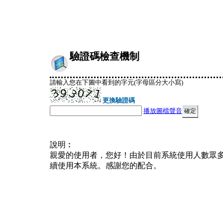
驗證碼檢查機制
請輸入您在下圖中看到的字元(字母區分大小寫)
更換驗證碼
播放圖檔聲音
說明︰
親愛的使用者，您好！由於目前系統使用人數眾
續使用本系統。感謝您的配合。