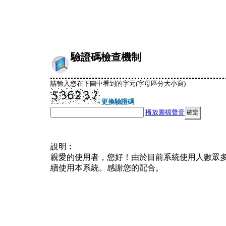
驗證碼檢查機制
請輸入您在下圖中看到的字元(字母區分大小寫)
更換驗證碼
播放圖檔聲音
說明︰
親愛的使用者，您好！由於目前系統使用人數眾
續使用本系統。感謝您的配合。