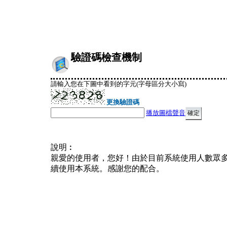
驗證碼檢查機制
請輸入您在下圖中看到的字元(字母區分大小寫)
更換驗證碼
播放圖檔聲音
說明︰
親愛的使用者，您好！由於目前系統使用人數眾
續使用本系統。感謝您的配合。