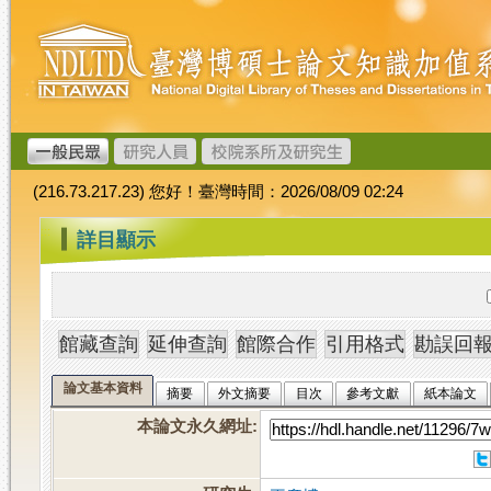
跳
臺
到
灣
主
博
要
碩
內
士
容
論
文
(216.73.217.23) 您好！臺灣時間：2026/08/09 02:24
加
值
:::
詳目顯示
系
統
論文基本資料
摘要
外文摘要
目次
參考文獻
紙本論文
本論文永久網址
: