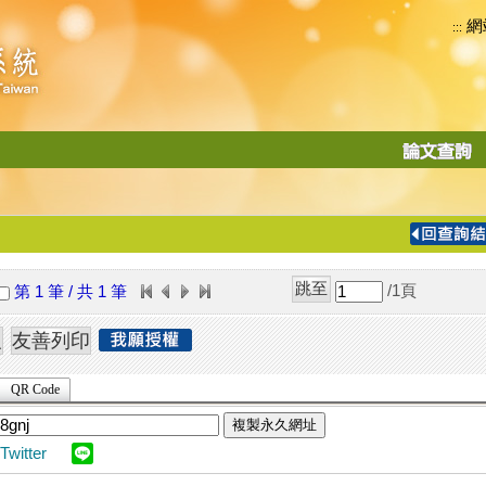
網
:::
功
能
切
換
導
覽
/1
頁
第 1 筆 / 共 1 筆
列
QR Code
複製永久網址
Twitter