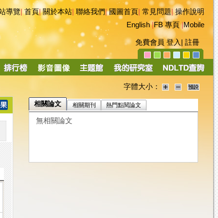
站導覽
|
首頁
|
關於本站
|
聯絡我們
|
國圖首頁
|
常見問題
|
操作說明
English
|
FB 專頁
|
Mobile
免費會員
登入
|
註冊
字體大小：
相關論文
相關期刊
熱門點閱論文
無相關論文