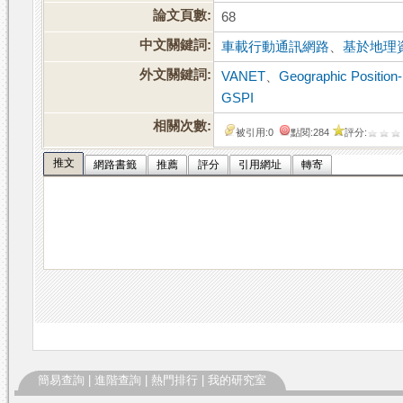
論文頁數:
68
中文關鍵詞:
車載行動通訊網路
、
基於地理
外文關鍵詞:
VANET
、
Geographic Position
GSPI
相關次數:
被引用:0
點閱:284
評分:
推文
網路書籤
推薦
評分
引用網址
轉寄
簡易查詢
|
進階查詢
|
熱門排行
|
我的研究室