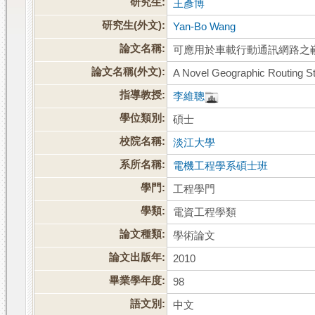
研究生:
王彥博
研究生(外文):
Yan-Bo Wang
論文名稱:
可應用於車載行動通訊網路之
論文名稱(外文):
A Novel Geographic Routing S
指導教授:
李維聰
學位類別:
碩士
校院名稱:
淡江大學
系所名稱:
電機工程學系碩士班
學門:
工程學門
學類:
電資工程學類
論文種類:
學術論文
論文出版年:
2010
畢業學年度:
98
語文別:
中文