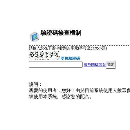
驗證碼檢查機制
請輸入您在下圖中看到的字元(字母區分大小寫)
更換驗證碼
播放圖檔聲音
說明︰
親愛的使用者，您好！由於目前系統使用人數眾
續使用本系統。感謝您的配合。