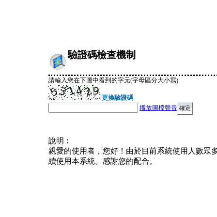
驗證碼檢查機制
請輸入您在下圖中看到的字元(字母區分大小寫)
更換驗證碼
播放圖檔聲音
說明︰
親愛的使用者，您好！由於目前系統使用人數眾
續使用本系統。感謝您的配合。