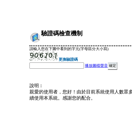
驗證碼檢查機制
請輸入您在下圖中看到的字元(字母區分大小寫)
更換驗證碼
播放圖檔聲音
說明︰
親愛的使用者，您好！由於目前系統使用人數眾
續使用本系統。感謝您的配合。