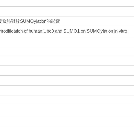
修飾對於SUMOylation的影響
nal modification of human Ubc9 and SUMO1 on SUMOylation in vitro