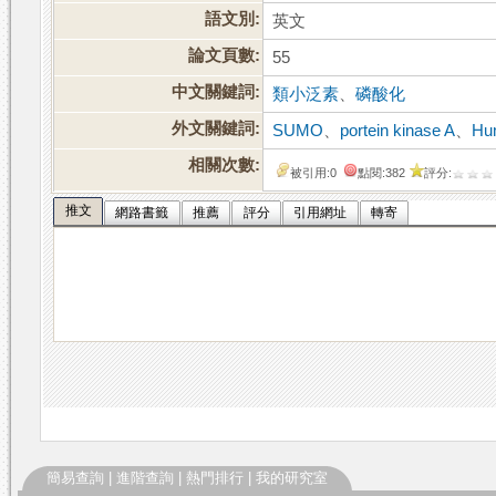
語文別:
英文
論文頁數:
55
中文關鍵詞:
類小泛素
、
磷酸化
外文關鍵詞:
SUMO
、
portein kinase A
、
Hu
相關次數:
被引用:0
點閱:382
評分:
推文
網路書籤
推薦
評分
引用網址
轉寄
簡易查詢
|
進階查詢
|
熱門排行
|
我的研究室