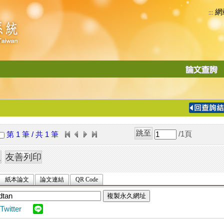
網
:::
功
能
切
換
導
覽
/1
頁
第 1 筆 / 共 1 筆
列
紙本論文
論文連結
QR Code
複製永久網址
Twitter