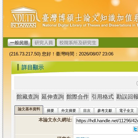
跳
臺
到
灣
主
博
要
碩
內
士
容
論
文
(216.73.217.50) 您好！臺灣時間：2026/08/07 23:06
加
值
:::
詳目顯示
系
統
論文基本資料
摘要
外文摘要
目次
參考文獻
電子全文
本論文永久網址
: