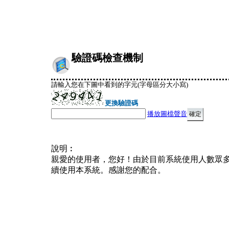
驗證碼檢查機制
請輸入您在下圖中看到的字元(字母區分大小寫)
更換驗證碼
播放圖檔聲音
說明︰
親愛的使用者，您好！由於目前系統使用人數眾
續使用本系統。感謝您的配合。